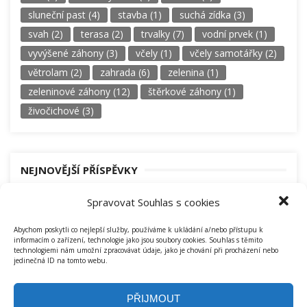
sluneční past
(4)
stavba
(1)
suchá zídka
(3)
svah
(2)
terasa
(2)
trvalky
(7)
vodní prvek
(1)
vyvýšené záhony
(3)
včely
(1)
včely samotářky
(2)
větrolam
(2)
zahrada
(6)
zelenina
(1)
zeleninové záhony
(12)
štěrkové záhony
(1)
živočichové
(3)
NEJNOVĚJŠÍ PŘÍSPĚVKY
Voňavý šeříkový čaj
Spravovat Souhlas s cookies
Samorost
Abychom poskytli co nejlepší služby, používáme k ukládání a/nebo přístupu k
informacím o zařízení, technologie jako jsou soubory cookies. Souhlas s těmito
technologiemi nám umožní zpracovávat údaje, jako je chování při procházení nebo
Mozaiková seč trávníků a luk
jedinečná ID na tomto webu.
PŘIJMOUT